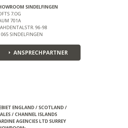
HOWROOM SINDELFINGEN
OFTS 7.OG
AUM 701A
AHDENTALSTR. 96-98
1065 SINDELFINGEN
ANSPRECHPARTNER
GROUP SALES MANAGER
ANDREAS BREITER
andreas.breitner@fynch-hatton.de
M: +49 160 90318536
AREA MANAGER MARTIN KOCH
EBIET ENGLAND / SCOTLAND /
martin.koch@fynch-hatton.de
ALES / CHANNEL ISLANDS
M: +49 151 57923568
ARDINE AGENCIES LTD SURREY