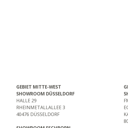
GEBIET MITTE-WEST
G
SHOWROOM DÜSSELDORF
S
HALLE 29
F
RHEINMETALLALLEE 3
E
40476 DÜSSELDORF
K
8