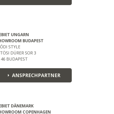
Philippe Thiebo
thiebophilippe@gmail.com
EBIET UNGARN
HOWROOM BUDAPEST
ÓDI STYLE
JTÖSI DÜRER SOR 3
146 BUDAPEST
ANSPRECHPARTNER
fh-order@modistyle.hu
EBIET DÄNEMARK
HOWROOM COPENHAGEN