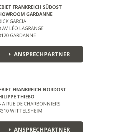
Glenn
EBIET FRANKREICH SÜDOST
glenn@sardineargencies.co.uk
HOWROOM GARDANNE
RICK GARCIA
Sean
3 AV LÉO LAGRANGE
sean@sardineargencies.co.uk
3120 GARDANNE
MIDLANDS SHOWROOM:
Jamie
ANSPRECHPARTNER
jamie@sardineargencies.co.uk
Erick Garcia
erickgarcia83110@gmail.com
EBIET FRANKREICH NORDOST
HILIPPE THIEBO
5 A RUE DE CHARBONNIERS
8310 WITTELSHEIM
ANSPRECHPARTNER