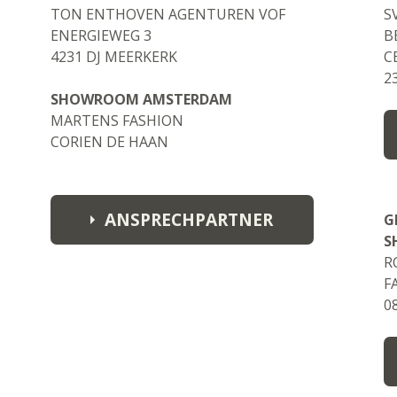
TON ENTHOVEN AGENTUREN VOF
S
ENERGIEWEG 3
B
4231 DJ MEERKERK
C
2
SHOWROOM AMSTERDAM
MARTENS FASHION
CORIEN DE HAAN
ANSPRECHPARTNER
G
S
R
ton@enthoven.nl
F
0
c.denhaan@martensfashiongroup.
com