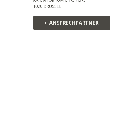
AV. L’ATOMIUM E 1-5 PB73
1020 BRUSSEL
ANSPRECHPARTNER
Jean-Marc Delaby
jeanmarc@jacrima.be
T: +32 2 4793347