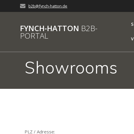
Zum
b2b@fynch-hatton.de
Inhalt
springen
S
FYNCH-HATTON
B2B-
PORTAL
V
Showrooms
PLZ / Adresse: