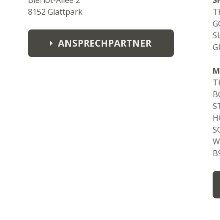
Blériot-Allee 2
S
stephanie.wagemann@fynch-
8152 Glattpark
T
hatton.de
G
M: +49 151 57927811
S
ANSPRECHPARTNER
G
Martin Demirci
M
Martin.Demirci@fynch-hatton.de
T
T: +41 76 526 99 70
B
S
H
S
W
B