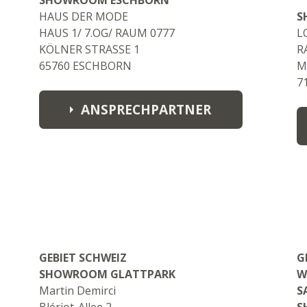
SHOWROOM ESCHBORN
HAUS DER MODE
S
HAUS 1/ 7.OG/ RAUM 0777
L
KÖLNER STRASSE 1
R
65760 ESCHBORN
M
7
ANSPRECHPARTNER
GROUP SALES MANAGER GABI
HALBE
gabriele.halbe@fynch-hatton.de
M: +49 151 57017289
AREA MANAGER TORSTEN
SCHEDLER
torsten.schedler@fynch-hatton.de
GEBIET SCHWEIZ
G
M: +49 151 57927940
SHOWROOM GLATTPARK
W
AREA MANAGERIN STEPHANIE
Martin Demirci
S
WAGEMANN