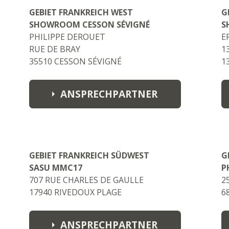
GEBIET FRANKREICH WEST
G
SHOWROOM CESSON SÉVIGNÉ
S
PHILIPPE DEROUET
E
RUE DE BRAY
1
35510 CESSON SÉVIGNÉ
1
ANSPRECHPARTNER
Philippe Papillon
papillonphilippe@aol.com
GEBIET FRANKREICH SÜDWEST
G
Philippe Derouet
SASU MMC17
P
phd.trading@orange.fr
707 RUE CHARLES DE GAULLE
2
17940 RIVEDOUX PLAGE
6
ANSPRECHPARTNER