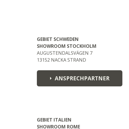
Andrew
andrew@pandragencies.com
Nathan
nathan@josephhowe.co.uk
GEBIET SCHWEDEN
Vicky
SHOWROOM STOCKHOLM
vicky@josephhowe.co.uk
AUGUSTENDALSVÄGEN 7
13152 NACKA STRAND
ANSPRECHPARTNER
Joakim Nordstöm
joakim.nordstöm@hotmail.com
GEBIET ITALIEN
SHOWROOM ROME