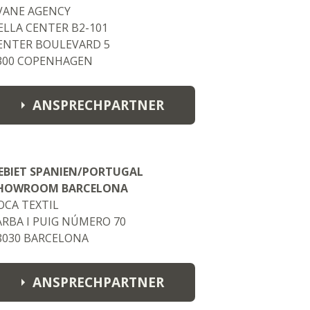
VANE AGENCY
ELLA CENTER B2-101
ENTER BOULEVARD 5
300 COPENHAGEN
ANSPRECHPARTNER
bj.svane@gmail.dk
EBIET SPANIEN/PORTUGAL
HOWROOM BARCELONA
OCA TEXTIL
ARBA I PUIG NÚMERO 70
8030 BARCELONA
ANSPRECHPARTNER