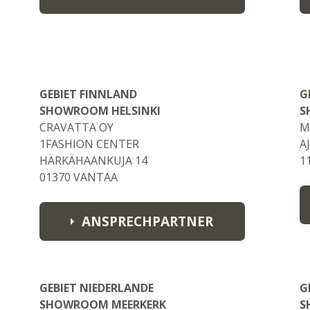
Frank Chabannier
showroommmc@gmail.com
GEBIET FINNLAND
G
SHOWROOM HELSINKI
S
CRAVATTA OY
M
1FASHION CENTER
A
HÄRKÄHAANKUJA 14
1
01370 VANTAA
ANSPRECHPARTNER
Mika
mika@cravatta.fi
GEBIET NIEDERLANDE
G
SHOWROOM MEERKERK
S