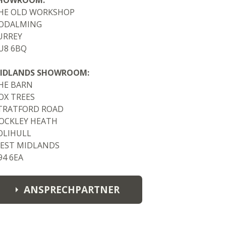
HOWROOM:
AREA MANAGER ALEXANDER
HE OLD WORKSHOP
FREMEREY
ODALMING
alexander.fremerey@fynch-
URREY
hatton.de
U8 6BQ
M: +49 171 1226842
IDLANDS SHOWROOM:
HE BARN
OX TREES
TRATFORD ROAD
OCKLEY HEATH
OLIHULL
EST MIDLANDS
94 6EA
ANSPRECHPARTNER
SURREY SHOWROOM: